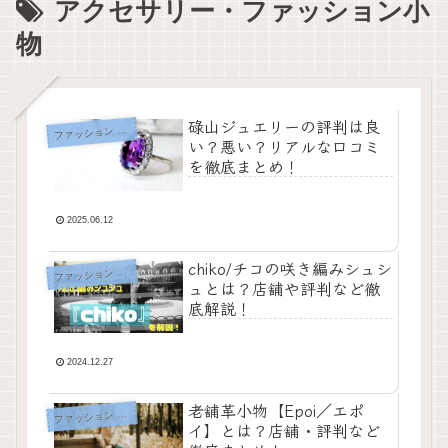
アクセサリー・ファッション小
物
碌山ジュエリーの評判は良
フ
ァッション ブログ
い？悪い？リアルな口コミ
を徹底まとめ！
2025.06.12
chiko/チコの咲き編みシュシ
フ
ァッション ブログ
ュとは？店舗や評判など徹
底解説！
2024.12.27
老舗革小物【Epoi／エポ
フ
ァッション ブログ
イ】とは？店舗・評判など