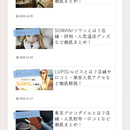
徹底まとめ！
2024.12.05
SOWAN/ソワンとは？店
フ
ァッション ブログ
舗・評判・人気温活グッズ
など徹底まとめ！
2024.11.24
LUPIS/ルピスとは？店舗や
フ
ァッション ブログ
口コミ・激安人気アクセな
ど徹底解説！
2024.11.17
東京クロコダイルとは？店
フ
ァッション ブログ
舗・人気財布・口コミなど
徹底まとめ！