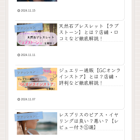
2024.11.15
天然石ブレスレット【ラブ
フ
ァッション ブログ
ストーン】とは？店舗・口
コミなど徹底解説！
2024.11.11
ジュエリー通販【GCオンラ
フ
ァッション ブログ
インストア】とは？店舗・
評判など徹底解説！
2024.11.07
レスブリスのピアス・イヤ
フ
ァッション ブログ
リングは良い？悪い？【レ
ビュー付き⑤選】