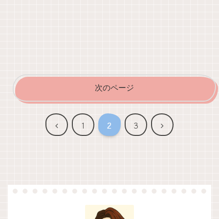
次のページ
前
次
1
2
3
へ
へ