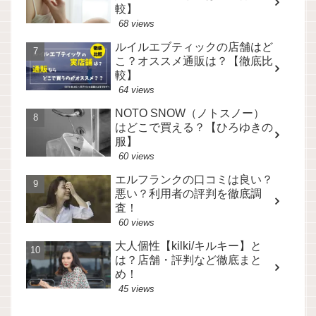
較】
68 views
ルイルエブティックの店舗はど
こ？オススメ通販は？【徹底比
較】
64 views
NOTO SNOW（ノトスノー）
はどこで買える？【ひろゆきの
服】
60 views
エルフランクの口コミは良い？
悪い？利用者の評判を徹底調
査！
60 views
大人個性【kilki/キルキー】と
は？店舗・評判など徹底まと
め！
45 views