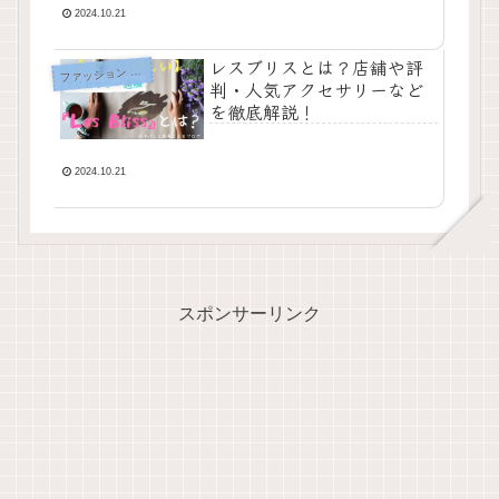
2024.10.21
レスブリスとは？店舗や評
フ
ァッション ブログ
判・人気アクセサリーなど
を徹底解説！
2024.10.21
スポンサーリンク