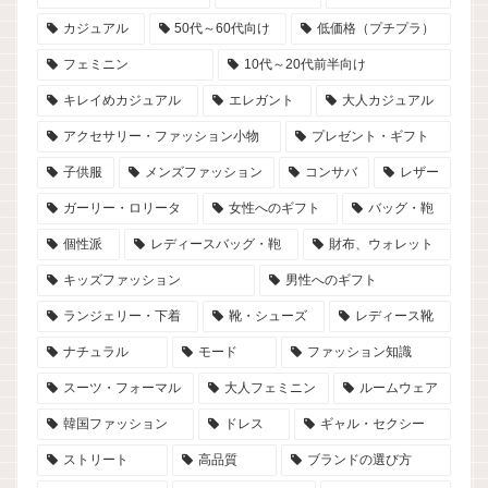
カジュアル
50代～60代向け
低価格（プチプラ）
フェミニン
10代～20代前半向け
キレイめカジュアル
エレガント
大人カジュアル
アクセサリー・ファッション小物
プレゼント・ギフト
子供服
メンズファッション
コンサバ
レザー
ガーリー・ロリータ
女性へのギフト
バッグ・鞄
個性派
レディースバッグ・鞄
財布、ウォレット
キッズファッション
男性へのギフト
ランジェリー・下着
靴・シューズ
レディース靴
ナチュラル
モード
ファッション知識
スーツ・フォーマル
大人フェミニン
ルームウェア
韓国ファッション
ドレス
ギャル・セクシー
ストリート
高品質
ブランドの選び方