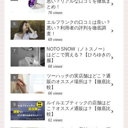
悪い？リアルな口コミを徹底ま
とめ！
76 views
エルフランクの口コミは良い？
悪い？利用者の評判を徹底調
査！
69 views
NOTO SNOW（ノトスノー）
はどこで買える？【ひろゆきの
服】
68 views
ツーハッチの実店舗はどこ？通
販のオススメ場所は？【徹底比
較】
66 views
ルイルエブティックの店舗はど
こ？オススメ通販は？【徹底比
較】
61 views