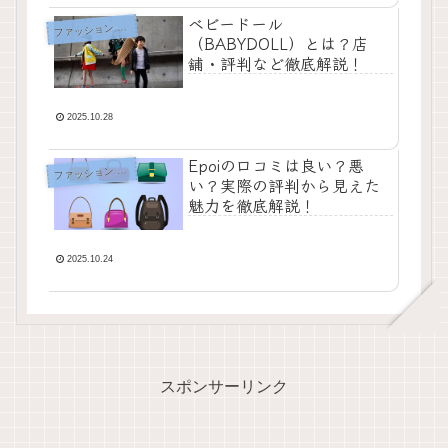
ベビードール
フ
ァッション ブログ
（BABYDOLL）とは？店
舗・評判など徹底解説！
2025.10.28
Epoiの口コミは良い？悪
フ
ァッション ブログ
い？実際の評判から見えた
魅力を徹底解説！
2025.10.24
スポンサーリンク