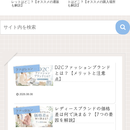
底
レットはどこ？【オススメの通販
トはどこ？【オススメの購入場所
こ
も解説】
も解説】
説
D2Cファッションブランド
フ
ァッション ブログ
とは？【メリットと注意
点】
2026.08.06
レディースブランドの価格
フ
ァッション ブログ
差は何で決まる？【7つの要
因を解説】