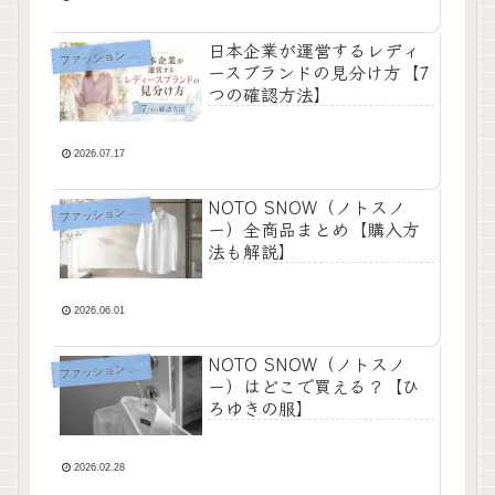
日本企業が運営するレディ
フ
ァッション ブログ
ースブランドの見分け方【7
つの確認方法】
2026.07.17
NOTO SNOW（ノトスノ
フ
ァッション ブログ
ー）全商品まとめ【購入方
法も解説】
2026.06.01
NOTO SNOW（ノトスノ
フ
ァッション ブログ
ー）はどこで買える？【ひ
ろゆきの服】
2026.02.28