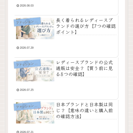
2026.08.03
長く着られるレディースブ
フ
ァッション ブログ
ランドの選び方【7つの確認
ポイント】
2026.07.29
レディースブランドの公式
フ
ァッション ブログ
通販は安全？【買う前に見
る8つの確認】
2026.07.25
日本ブランドと日本製は同
フ
ァッション ブログ
じ？【意味の違いと購入前
の確認方法】
2026.07.21