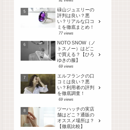
92 views
碌山ジュエリーの
評判は良い？悪
い？リアルな口コ
ミを徹底まとめ！
77 views
NOTO SNOW（ノ
トスノー）はどこ
で買える？【ひろ
ゆきの服】
69 views
エルフランクの口
コミは良い？悪
い？利用者の評判
を徹底調査！
69 views
ツーハッチの実店
舗はどこ？通販の
オススメ場所は？
【徹底比較】