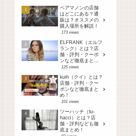
ペアマノンの店舗
はどこにある？通
販は？オススメの
購入場所を解説！
173 views
ELFRANK（エルフ
ランク）とは？店
舗・評判・クーポ
ンなど徹底まと
め！
125 views
kuih（クイ）とは？
店舗・評判・クー
ポンなど徹底まと
め！
101 views
ツーハッチ（tu-
hacci）とは？店
舗・評判なども徹
底まとめ！