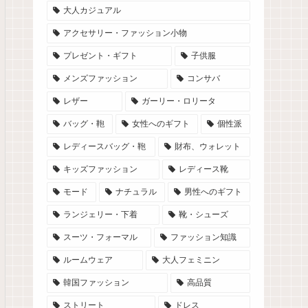
大人カジュアル
アクセサリー・ファッション小物
プレゼント・ギフト
子供服
メンズファッション
コンサバ
レザー
ガーリー・ロリータ
バッグ・鞄
女性へのギフト
個性派
レディースバッグ・鞄
財布、ウォレット
キッズファッション
レディース靴
モード
ナチュラル
男性へのギフト
ランジェリー・下着
靴・シューズ
スーツ・フォーマル
ファッション知識
ルームウェア
大人フェミニン
韓国ファッション
高品質
ストリート
ドレス