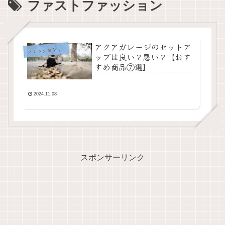
ファストファッション
アクアガレージのセットア
フ
ァッション ブログ
ップは良い？悪い？【おす
すめ商品⑦選】
2024.11.08
スポンサーリンク