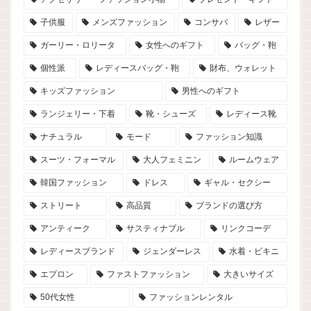
子供服
メンズファッション
コンサバ
レザー
ガーリー・ロリータ
女性へのギフト
バッグ・鞄
個性派
レディースバッグ・鞄
財布、ウォレット
キッズファッション
男性へのギフト
ランジェリー・下着
靴・シューズ
レディース靴
ナチュラル
モード
ファッション知識
スーツ・フォーマル
大人フェミニン
ルームウェア
韓国ファッション
ドレス
ギャル・セクシー
ストリート
高品質
ブランドの選び方
アンティーク
サスティナブル
リンクコーデ
レディースブランド
ジェンダーレス
水着・ビキニ
エプロン
ファストファッション
大きいサイズ
50代女性
ファッションレンタル