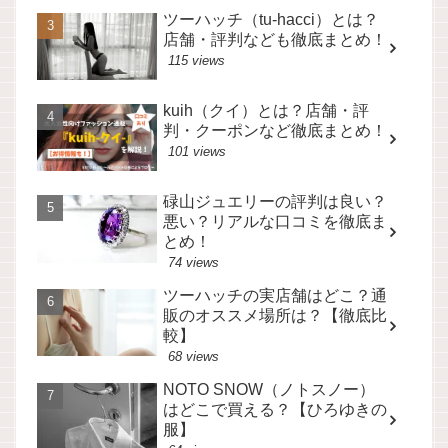
ツーハッチ（tu-hacci）とは？
店舗・評判なども徹底まとめ！
115 views
kuih（クイ）とは？店舗・評
判・クーポンなど徹底まとめ！
101 views
碌山ジュエリーの評判は良い？
悪い？リアルな口コミを徹底ま
とめ！
74 views
ツーハッチの実店舗はどこ？通
販のオススメ場所は？【徹底比
較】
68 views
NOTO SNOW（ノトスノー）
はどこで買える？【ひろゆきの
服】