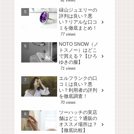
92 views
碌山ジュエリーの
評判は良い？悪
い？リアルな口コ
ミを徹底まとめ！
77 views
NOTO SNOW（ノ
トスノー）はどこ
で買える？【ひろ
ゆきの服】
71 views
エルフランクの口
コミは良い？悪
い？利用者の評判
を徹底調査！
70 views
ツーハッチの実店
舗はどこ？通販の
オススメ場所は？
【徹底比較】