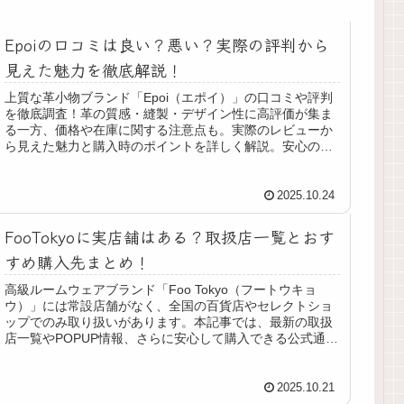
Epoiの口コミは良い？悪い？実際の評判から
見えた魅力を徹底解説！
上質な革小物ブランド「Epoi（エポイ）」の口コミや評判
を徹底調査！革の質感・縫製・デザイン性に高評価が集ま
る一方、価格や在庫に関する注意点も。実際のレビューか
ら見えた魅力と購入時のポイントを詳しく解説。安心の購
入先は【公式通販】がおすすめです。
2025.10.24
FooTokyoに実店舗はある？取扱店一覧とおす
すめ購入先まとめ！
高級ルームウェアブランド「Foo Tokyo（フートウキョ
ウ）」には常設店舗がなく、全国の百貨店やセレクトショ
ップでのみ取り扱いがあります。本記事では、最新の取扱
店一覧やPOPUP情報、さらに安心して購入できる公式通
販・正規通販店を詳しく紹介します。
2025.10.21