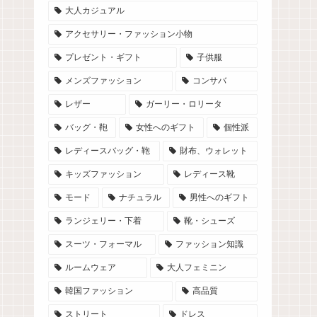
大人カジュアル
アクセサリー・ファッション小物
プレゼント・ギフト
子供服
メンズファッション
コンサバ
レザー
ガーリー・ロリータ
バッグ・鞄
女性へのギフト
個性派
レディースバッグ・鞄
財布、ウォレット
キッズファッション
レディース靴
モード
ナチュラル
男性へのギフト
ランジェリー・下着
靴・シューズ
スーツ・フォーマル
ファッション知識
ルームウェア
大人フェミニン
韓国ファッション
高品質
ストリート
ドレス