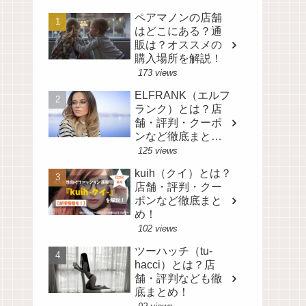
ペアマノンの店舗
はどこにある？通
販は？オススメの
購入場所を解説！
173 views
ELFRANK（エルフ
ランク）とは？店
舗・評判・クーポ
ンなど徹底まと
め！
125 views
kuih（クイ）とは？
店舗・評判・クー
ポンなど徹底まと
め！
102 views
ツーハッチ（tu-
hacci）とは？店
舗・評判なども徹
底まとめ！