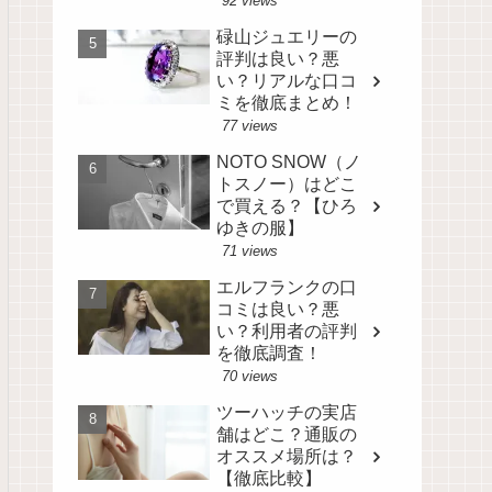
92 views
碌山ジュエリーの
評判は良い？悪
い？リアルな口コ
ミを徹底まとめ！
77 views
NOTO SNOW（ノ
トスノー）はどこ
で買える？【ひろ
ゆきの服】
71 views
エルフランクの口
コミは良い？悪
い？利用者の評判
を徹底調査！
70 views
ツーハッチの実店
舗はどこ？通販の
オススメ場所は？
【徹底比較】