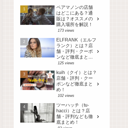
ペアマノンの店舗
はどこにある？通
販は？オススメの
購入場所を解説！
173 views
ELFRANK（エルフ
ランク）とは？店
舗・評判・クーポ
ンなど徹底まと
め！
125 views
kuih（クイ）とは？
店舗・評判・クー
ポンなど徹底まと
め！
102 views
ツーハッチ（tu-
hacci）とは？店
舗・評判なども徹
底まとめ！