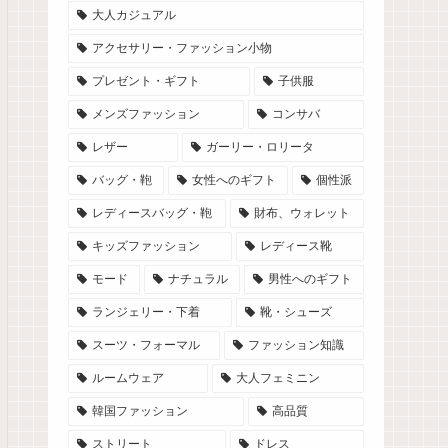
大人カジュアル
アクセサリー・ファッション小物
プレゼント・ギフト
子供服
メンズファッション
コンサバ
レザー
ガーリー・ロリータ
バッグ・鞄
女性へのギフト
個性派
レディースバッグ・鞄
財布、ウォレット
キッズファッション
レディース靴
モード
ナチュラル
男性へのギフト
ランジェリー・下着
靴・シューズ
スーツ・フォーマル
ファッション知識
ルームウェア
大人フェミニン
韓国ファッション
高品質
ストリート
ドレス