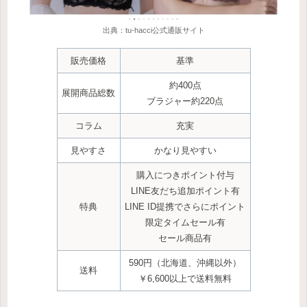
出典：tu-hacci公式通販サイト
販売価格
基準
約400点
展開商品
総
数
ブラジャー約220点
コラム
充実
見やすさ
かなり
見やすい
購入につきポイント付与
LINE友だち追加ポイント有
特典
LINE ID提携でさらにポイント
限定タイムセール有
セール商品有
590円（北海道、沖縄以外）
送料
￥6,600以上で送料無料