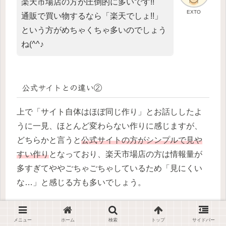
楽天市場店の方が圧倒的に多いです!!
EXTO
通販で買い物するなら「楽天でしょ!!」
という方がめちゃくちゃ多いのでしょう
ね(^^♪
公式サイトとの違い②
上で「サイト自体はほぼ同じ作り」とお話ししたよ
うに一見、ほとんど変わらない作りに感じますが、
どちらかと言うと
公式サイトの方がシンプルで見や
すい作り
となっており、楽天市場店の方は情報量が
多すぎてややごちゃごちゃしているため「見にくい
な…」と感じる方も多いでしょう。
メニュー
ホーム
検索
トップ
サイドバー
公式サイトは↓↓から