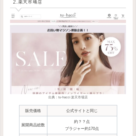
2.楽天市場店
出典：tu-hacci 楽天市場店
販売価格
公式サイトと同じ
約？？点
展開商品
総
数
ブラジャー約170点