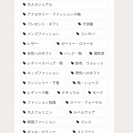
大人カジュアル
アクセサリー・ファッション小物
プレゼント・ギフト
子供服
メンズファッション
コンサバ
レザー
ガーリー・ロリータ
女性へのギフト
バッグ・鞄
個性派
レディースバッグ・鞄
財布、ウォレット
キッズファッション
男性へのギフト
ランジェリー・下着
靴・シューズ
レディース靴
ナチュラル
モード
ファッション知識
スーツ・フォーマル
大人フェミニン
ルームウェア
韓国ファッション
ドレス
ギャル・セクシー
ストリート