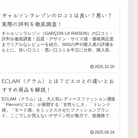
ギャルソンラレゾンの口コミは良い？悪い？
実際の評判を徹底調査！
ギャルソンラレゾン（GARÇON LA RAISON）の口コミ・
評判を徹底調査！品質・デザイン・サイズ感・価格満足度
までリアルなレビューを紹介。SNSの声や購入者の評価を
もとに、良い口コミ・悪い口コミを中立に分析。購入前に
知っておきたい人気の理由も解説！
2025.10.20
ECLAM（クラム）とは？ピエロとの違いとお
すすめ商品を解説！
ECLAM（クラム）は、大人気レディースファッション通販
「Pierrot/ピエロ」が展開する「女性らしさ」「トレンド
感」「モード感」をミックスさせたファッションブラン
ド。ここでしか買えないデザイン性が魅力で、低価格でも
安っぽく見えない服をお探しの方におすすめです。
2025.09.24