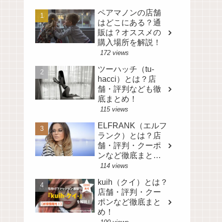
ペアマノンの店舗
はどこにある？通
販は？オススメの
購入場所を解説！
172 views
ツーハッチ（tu-
hacci）とは？店
舗・評判なども徹
底まとめ！
115 views
ELFRANK（エルフ
ランク）とは？店
舗・評判・クーポ
ンなど徹底まと
め！
114 views
kuih（クイ）とは？
店舗・評判・クー
ポンなど徹底まと
め！