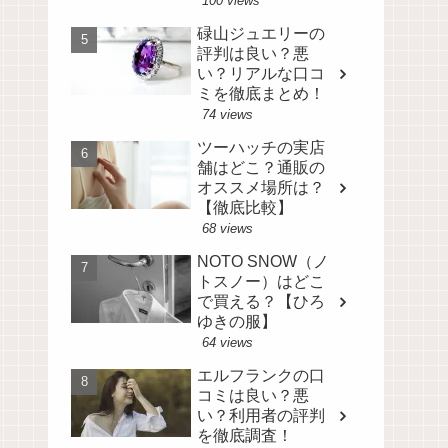
100 views
碌山ジュエリーの
評判は良い？悪
い？リアルな口コ
ミを徹底まとめ！
74 views
ツーハッチの実店
舗はどこ？通販の
オススメ場所は？
【徹底比較】
68 views
NOTO SNOW（ノ
トスノー）はどこ
で買える？【ひろ
ゆきの服】
64 views
エルフランクの口
コミは良い？悪
い？利用者の評判
を徹底調査！