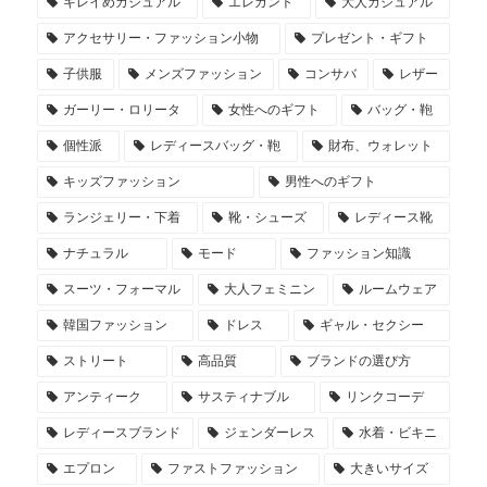
キレイめカジュアル
エレガント
大人カジュアル
アクセサリー・ファッション小物
プレゼント・ギフト
子供服
メンズファッション
コンサバ
レザー
ガーリー・ロリータ
女性へのギフト
バッグ・鞄
個性派
レディースバッグ・鞄
財布、ウォレット
キッズファッション
男性へのギフト
ランジェリー・下着
靴・シューズ
レディース靴
ナチュラル
モード
ファッション知識
スーツ・フォーマル
大人フェミニン
ルームウェア
韓国ファッション
ドレス
ギャル・セクシー
ストリート
高品質
ブランドの選び方
アンティーク
サスティナブル
リンクコーデ
レディースブランド
ジェンダーレス
水着・ビキニ
エプロン
ファストファッション
大きいサイズ