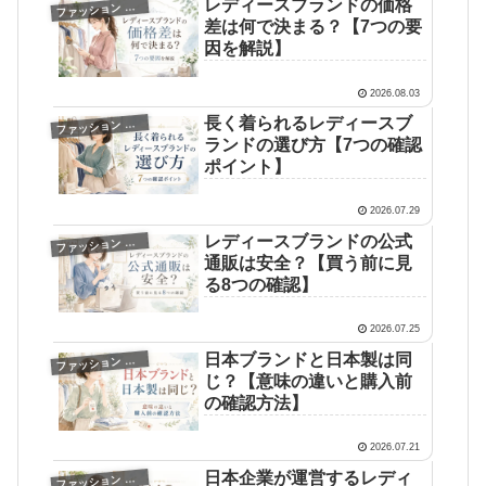
レディースブランドの価格
フ
ァッション ブログ
差は何で決まる？【7つの要
因を解説】
2026.08.03
長く着られるレディースブ
フ
ァッション ブログ
ランドの選び方【7つの確認
ポイント】
2026.07.29
レディースブランドの公式
フ
ァッション ブログ
通販は安全？【買う前に見
る8つの確認】
2026.07.25
日本ブランドと日本製は同
フ
ァッション ブログ
じ？【意味の違いと購入前
の確認方法】
2026.07.21
日本企業が運営するレディ
フ
ァッション ブログ