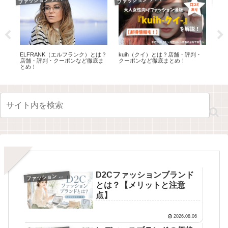
通
ELFRANK（エルフランク）とは？
kuih（クイ）とは？店舗・評判・
ルー
店舗・評判・クーポンなど徹底ま
クーポンなど徹底まとめ！
と
とめ！
説
D2Cファッションブランド
フ
ァッション ブログ
とは？【メリットと注意
点】
2026.08.06