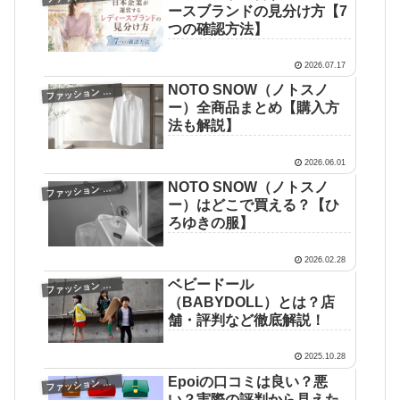
ースブランドの見分け方【7
つの確認方法】
2026.07.17
NOTO SNOW（ノトスノ
フ
ァッション ブログ
ー）全商品まとめ【購入方
法も解説】
2026.06.01
NOTO SNOW（ノトスノ
フ
ァッション ブログ
ー）はどこで買える？【ひ
ろゆきの服】
2026.02.28
ベビードール
フ
ァッション ブログ
（BABYDOLL）とは？店
舗・評判など徹底解説！
2025.10.28
Epoiの口コミは良い？悪
フ
ァッション ブログ
い？実際の評判から見えた